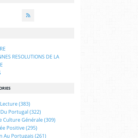
ARE
NNES RESOLUTIONS DE LA
E
S
ORIES
 Lecture
(383)
 Du Portugal
(322)
e Culture Générale
(309)
ée Positive
(295)
on Au Portugais
(261)