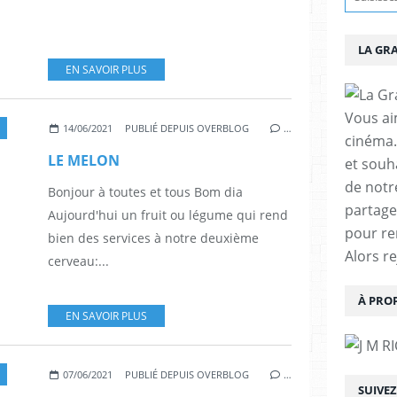
LA GR
EN SAVOIR PLUS
Vous aim
14/06/2021
PUBLIÉ DEPUIS OVERBLOG
…
cinéma.
LE MELON
et souha
de notr
Bonjour à toutes et tous Bom dia
partage
Aujourd'hui un fruit ou légume qui rend
pour re
bien des services à notre deuxième
Alors r
cerveau:...
À PRO
EN SAVOIR PLUS
07/06/2021
PUBLIÉ DEPUIS OVERBLOG
…
SUIVE