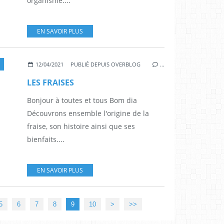
organisme....
EN SAVOIR PLUS
12/04/2021
PUBLIÉ DEPUIS OVERBLOG
…
LES FRAISES
Bonjour à toutes et tous Bom dia
Découvrons ensemble l'origine de la
fraise, son histoire ainsi que ses
bienfaits....
EN SAVOIR PLUS
20
5
6
7
8
9
10
>
>>