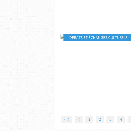
DÉBATS ET ÉCHANGES CULTURELS
<<
<
1
2
3
4