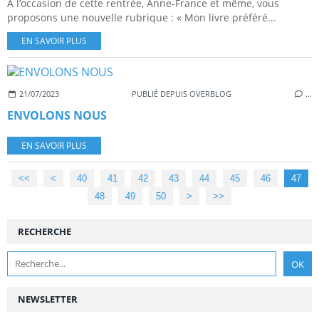
A l’occasion de cette rentrée, Anne-France et même, vous
proposons une nouvelle rubrique : « Mon livre préféré...
EN SAVOIR PLUS
21/07/2023
PUBLIÉ DEPUIS OVERBLOG
…
ENVOLONS NOUS
EN SAVOIR PLUS
<<
<
10
20
30
40
41
42
43
44
45
46
47
48
49
50
60
70
80
90
100
>
>>
RECHERCHE
NEWSLETTER