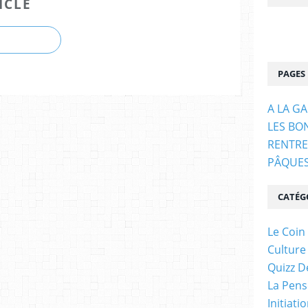
ICLE
PAGES
A LA G
LES BO
RENTRE
PÂQUE
CATÉG
Le Coin
Culture
Quizz D
La Pens
Initiati