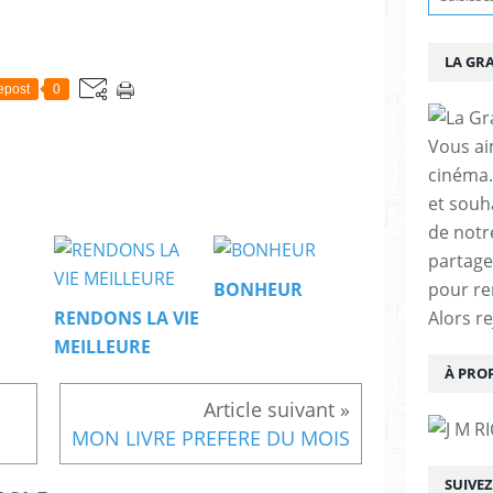
LA GR
epost
0
Vous aim
cinéma.
et souha
de notr
partage
pour re
BONHEUR
Alors r
RENDONS LA VIE
MEILLEURE
À PRO
MON LIVRE PREFERE DU MOIS
SUIVE