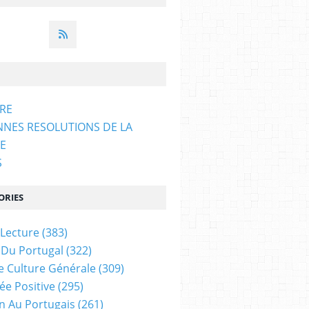
ARE
NNES RESOLUTIONS DE LA
E
S
ORIES
 Lecture
(383)
 Du Portugal
(322)
e Culture Générale
(309)
ée Positive
(295)
on Au Portugais
(261)