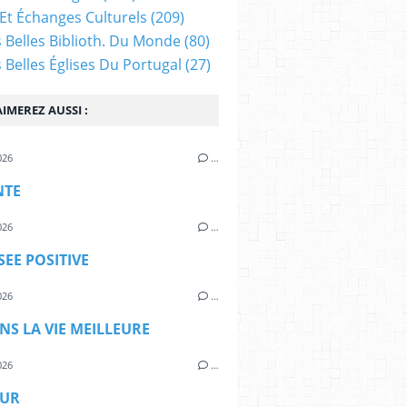
Et Échanges Culturels
(209)
s Belles Biblioth. Du Monde
(80)
s Belles Églises Du Portugal
(27)
IMEREZ AUSSI :
026
…
NTE
026
…
SEE POSITIVE
026
…
S LA VIE MEILLEURE
026
…
UR