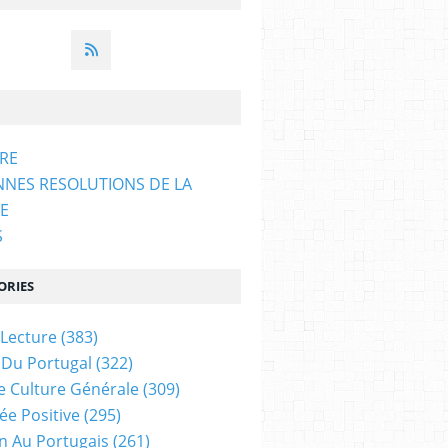
ARE
NNES RESOLUTIONS DE LA
E
S
ORIES
 Lecture
(383)
 Du Portugal
(322)
e Culture Générale
(309)
ée Positive
(295)
on Au Portugais
(261)