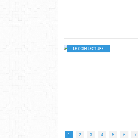
LE COIN LECTURE
1
2
3
4
5
6
7