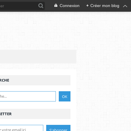
Connexion
+
Créer mon blog
MISERICORDIA
RCHE
ETTER