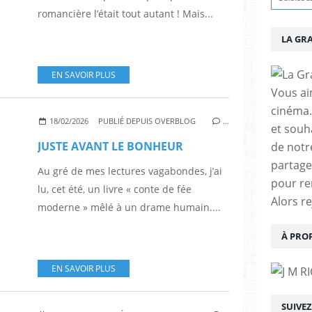
romancière l’était tout autant ! Mais...
LA GR
EN SAVOIR PLUS
Vous aim
cinéma.
18/02/2026
PUBLIÉ DEPUIS OVERBLOG
…
et souha
JUSTE AVANT LE BONHEUR
de notr
partage
Au gré de mes lectures vagabondes, j’ai
pour re
lu, cet été, un livre « conte de fée
Alors r
moderne » mêlé à un drame humain....
À PRO
EN SAVOIR PLUS
SUIVE