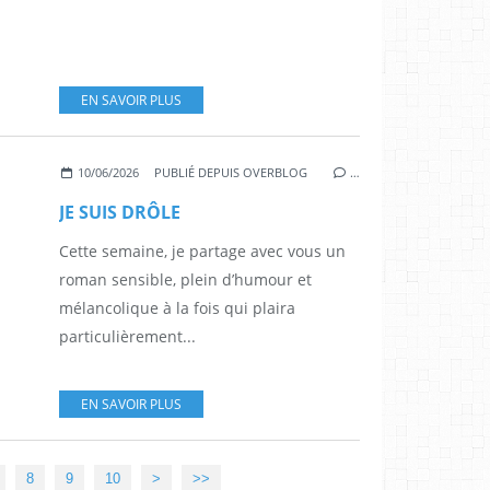
EN SAVOIR PLUS
10/06/2026
PUBLIÉ DEPUIS OVERBLOG
…
JE SUIS DRÔLE
Cette semaine, je partage avec vous un
roman sensible, plein d’humour et
mélancolique à la fois qui plaira
particulièrement...
EN SAVOIR PLUS
20
30
40
50
60
70
80
90
100
8
9
10
>
>>