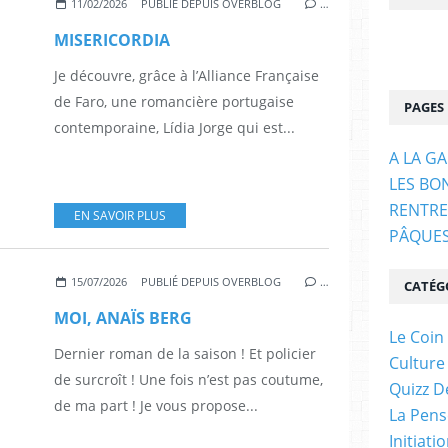
11/02/2026
PUBLIÉ DEPUIS OVERBLOG
…
MISERICORDIA
Je découvre, grâce à l’Alliance Française
de Faro, une romancière portugaise
PAGES
contemporaine, Lídia Jorge qui est...
A LA G
LES BO
RENTRE
EN SAVOIR PLUS
PÂQUE
15/07/2026
PUBLIÉ DEPUIS OVERBLOG
…
CATÉG
MOI, ANAÏS BERG
Le Coin
Dernier roman de la saison ! Et policier
Culture
de surcroît ! Une fois n’est pas coutume,
Quizz D
de ma part ! Je vous propose...
La Pens
Initiati