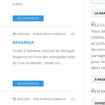
a plus...
LA GR
EN SAVOIR PLUS
Vous aim
07/03/2023
PUBLIÉ DEPUIS OVERBLOG
…
cinéma.
BRAGANÇA
et souha
de notr
Située à l’extrême nord-est du Portugal,
partage
Bragance est l’une des principales villes
pour re
du Tráz-os-Montes. Située sur...
Alors r
À PRO
EN SAVOIR PLUS
28/02/2023
PUBLIÉ DEPUIS OVERBLOG
…
SUIVE