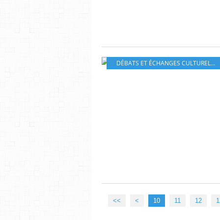
DÉBATS ET ÉCHANGES CULTURELS
,
<<
<
10
11
12
1