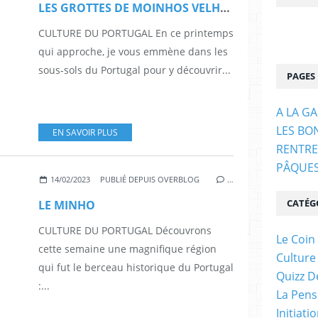
LES GROTTES DE MOINHOS VELHOS
CULTURE DU PORTUGAL En ce printemps
qui approche, je vous emmène dans les
sous-sols du Portugal pour y découvrir...
PAGES
A LA G
LES BO
EN SAVOIR PLUS
RENTRE
PÂQUE
14/02/2023
PUBLIÉ DEPUIS OVERBLOG
…
CATÉG
LE MINHO
CULTURE DU PORTUGAL Découvrons
Le Coin
cette semaine une magnifique région
Culture
qui fut le berceau historique du Portugal
Quizz D
:...
La Pens
Initiati