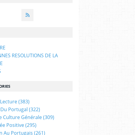
ARE
NNES RESOLUTIONS DE LA
E
S
ORIES
 Lecture
(383)
 Du Portugal
(322)
e Culture Générale
(309)
ée Positive
(295)
on Au Portugais
(261)