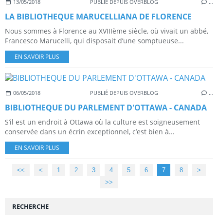
13/05/2018
PUBLIÉ DEPUIS OVERBLOG
…
LA BIBLIOTHEQUE MARUCELLIANA DE FLORENCE
Nous sommes à Florence au XVIIIème siècle, où vivait un abbé,
Francesco Marucelli, qui disposait d’une somptueuse...
EN SAVOIR PLUS
06/05/2018
PUBLIÉ DEPUIS OVERBLOG
…
BIBLIOTHEQUE DU PARLEMENT D'OTTAWA - CANADA
S’il est un endroit à Ottawa où la culture est soigneusement
conservée dans un écrin exceptionnel, c’est bien à...
EN SAVOIR PLUS
<<
<
1
2
3
4
5
6
7
8
>
>>
RECHERCHE