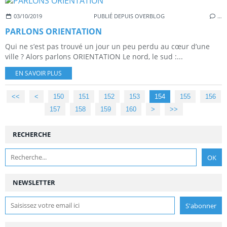
03/10/2019
PUBLIÉ DEPUIS OVERBLOG
…
PARLONS ORIENTATION
Qui ne s’est pas trouvé un jour un peu perdu au cœur d’une
ville ? Alors parlons ORIENTATION Le nord, le sud :...
EN SAVOIR PLUS
<<
<
100
110
120
130
140
150
151
152
153
154
155
156
157
158
159
160
170
180
190
>
>>
RECHERCHE
NEWSLETTER