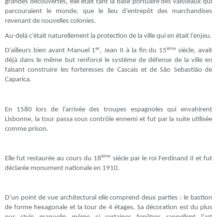
grandes découvertes, elle était tant la base portuaire des vaisseaux qui
parcouraient le monde, que le lieu d’entrepôt des marchandises
revenant de nouvelles colonies.
Au-delà c’était naturellement la protection de la ville qui en était l’enjeu.
er
ème
D’ailleurs bien avant Manuel 1
, Jean II à la fin du 15
siècle, avait
déjà dans le même but renforcé le système de défense de la ville en
faisant construire les forteresses de Cascais et de São Sebastião de
Caparica.
En 1580 lors de l’arrivée des troupes espagnoles qui envahirent
Lisbonne, la tour passa sous contrôle ennemi et fut par la suite utilisée
comme prison.
ème
Elle fut restaurée au cours du 18
siècle par le roi Ferdinand II et fut
déclarée monument nationale en 1910.
D’un point de vue architectural elle comprend deux parties : le bastion
de forme hexagonale et la tour de 4 étages. Sa décoration est du plus