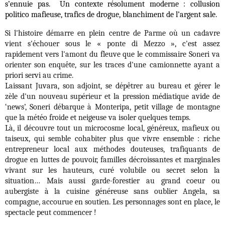
s’ennuie pas. Un contexte résolument moderne : collusion
politico mafieuse, trafics de drogue, blanchiment de l’argent sale.
Si l'histoire démarre en plein centre de Parme où un cadavre
vient s'échouer sous le « ponte di Mezzo », c'est assez
rapidement vers l'amont du fleuve que le commissaire Soneri va
orienter son enquête, sur les traces d'une camionnette ayant a
priori servi au crime.
Laissant Juvara, son adjoint, se dépêtrer au bureau et gérer le
zèle d'un nouveau supérieur et la pression médiatique avide de
‘news’, Soneri débarque à Monteripa, petit village de montagne
que la météo froide et neigeuse va isoler quelques temps.
Là, il découvre tout un microcosme local, généreux, mafieux ou
taiseux, qui semble cohabiter plus que vivre ensemble : riche
entrepreneur local aux méthodes douteuses, trafiquants de
drogue en luttes de pouvoir, familles décroissantes et marginales
vivant sur les hauteurs, curé volubile ou secret selon la
situation… Mais aussi garde-forestier au grand coeur ou
aubergiste à la cuisine généreuse sans oublier Angela, sa
compagne, accourue en soutien. Les personnages sont en place, le
spectacle peut commencer
!