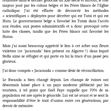
remontée dans le dernier génocide du XXe siècle et surtout, le rôle
majeur joué par les colons belges et les Pères blancs de l’Eglise
catholique. J’ai été effarée de découvrir les méthodes
« scientifiques » déployées pour décréter qui est Tutsi et qui est
Hutu. Le gouvernement belge a favorisé les Tutsis dans l’accès
aux études, aux postes administratifs et a donc provoqué cette
lutte des classes, tandis que les Pères blancs ont favorisé les
Hutus.
Mais j’ai aussi beaucoup apprécié le lien à cet arbre aux fleurs
violettes (ce ‘jacaranda’ bien présent en Algarve !) dans lequel
Stella aime se réfugier et qui porte en lui la trace d’un passé peu
glorieux.
J’ai donc compris « Jacaranda » comme désir de réconciliation.
Le Rwanda a bien changé depuis. Les champs de ruines ont
désormais laissé place à un pays moderne plébiscité par les
touristes, à tel point que Gaël Faye rappelle que 70% de sa
population est née après le génocide. Lui est né avant et se sent la
responsabilité d’être le trait d’union entre ces générations, par
devoir de mémoire.