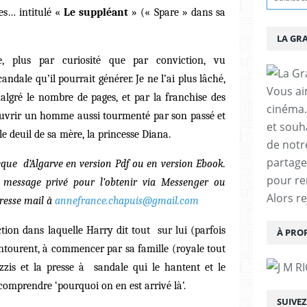
es… intitulé «
Le suppléant
» (« Spare » dans sa
LA GR
, plus par curiosité que par conviction, vu
candale qu’il pourrait générer. Je ne l’ai plus lâché,
Vous aim
 malgré le nombre de pages, et par la franchise des
cinéma.
ouvrir un homme aussi tourmenté par son passé et
et souha
le deuil de sa mère, la princesse Diana.
de notr
partage
hèque d’Algarve en version Pdf ou en version Ebook.
pour re
 message privé pour l’obtenir via Messenger ou
Alors r
resse mail à
annefrance.chapuis@gmail.com
ction dans laquelle Harry dit tout sur lui (parfois
À PRO
ntourent, à commencer par sa famille (royale tout
is et la presse à sandale qui le hantent et le
omprendre ‘pourquoi on en est arrivé là’.
SUIVE