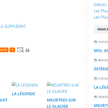
Débats 
Les Plu
Les Plu
VOUS A
15/07/2
MOI, A
epost
0
08/07/2
INTÉRI
01/07/2
LA LÉG
LA LÉGENDE
24/06/2
NUIT
MEURTRES SUR
MEURTR
LE GLACIER