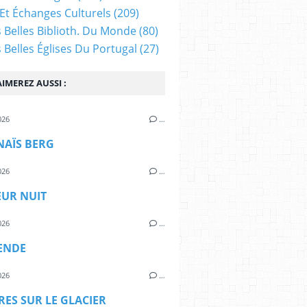
Et Échanges Culturels
(209)
s Belles Biblioth. Du Monde
(80)
s Belles Églises Du Portugal
(27)
IMEREZ AUSSI :
026
…
NAÏS BERG
026
…
EUR NUIT
026
…
ENDE
026
…
ES SUR LE GLACIER