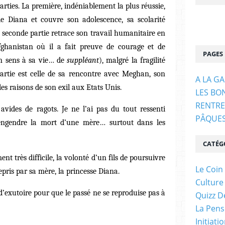
rties. La première, indéniablement la plus réussie,
e Diana et couvre son adolescence, sa scolarité
 La seconde partie retrace son travail humanitaire en
Afghanistan où il a fait preuve de courage et de
PAGES
n sens à sa vie… de
suppléant
), malgré la fragilité
artie est celle de sa rencontre avec Meghan, son
A LA G
les raisons de son exil aux Etats Unis.
LES BO
RENTRE
s avides de ragots. Je ne l’ai pas du tout ressenti
PÂQUE
engendre la mort d’une mère… surtout dans les
CATÉG
t très difficile, la volonté d’un fils de poursuivre
Le Coin
epris par sa mère, la princesse Diana.
Culture
d’exutoire pour que le passé ne se reproduise pas à
Quizz D
La Pens
Initiati