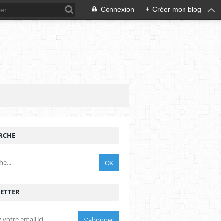
Connexion
+
Créer mon blog
RCHE
ETTER