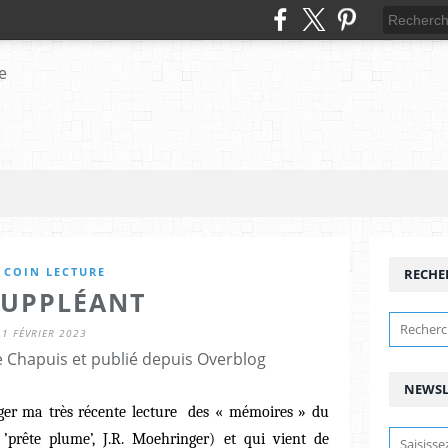
 COIN LECTURE
RECHE
SUPPLÉANT
1 FÉVRIER 2023
 Chapuis et publié depuis Overblog
NEWSL
tager ma très récente lecture des « mémoires » du
’prête plume’, J.R. Moehringer) et qui vient de