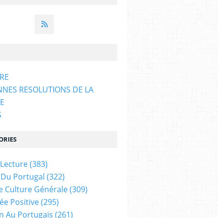
ARE
NNES RESOLUTIONS DE LA
E
S
ORIES
 Lecture
(383)
 Du Portugal
(322)
e Culture Générale
(309)
ée Positive
(295)
on Au Portugais
(261)