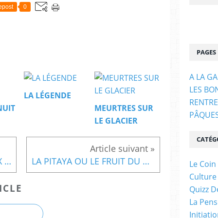
epost
0
PAGES
A LA G
LES BO
LA LÉGENDE
RENTRE
NUIT
MEURTRES SUR
PÂQUE
LE GLACIER
CATÉG
SOYONS HEUREUX DE CEUX QUI NOUS ENTOURENT
LA PITAYA OU LE FRUIT DU DRAGON
Le Coin
Culture
ICLE
Quizz D
La Pens
Initiati