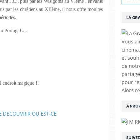
vant J.C., puis par les Wisigoths au VIème , envahis
is par les chrétiens au XIIème, il nous offre moultes
ériodes.
LA GR
e du Portugal » .
Vous aim
cinéma.
et souha
de notr
partage
pour re
l endroit magique !!
Alors r
À PRO
SUIVE