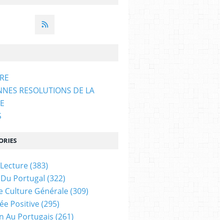
ARE
NNES RESOLUTIONS DE LA
E
S
ORIES
 Lecture
(383)
 Du Portugal
(322)
e Culture Générale
(309)
ée Positive
(295)
on Au Portugais
(261)