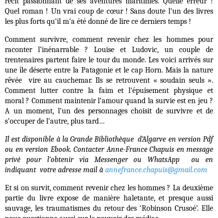
récit passionnant de ses aventures maritimes. Quelle erreur !
Quel roman ! Un vrai coup de cœur ! Sans doute l’un des livres
les plus forts qu’il m’a été donné de lire ce derniers temps !
Comment survivre, comment revenir chez les hommes pour
raconter l’inénarrable ? Louise et Ludovic, un couple de
trentenaires partent faire le tour du monde. Les voici arrivés sur
une île déserte entre la Patagonie et le cap Horn. Mais la nature
rêvée vire au cauchemar. Ils se retrouvent « soudain seuls ».
Comment lutter contre la faim et l’épuisement physique et
moral ? Comment maintenir l’amour quand la survie est en jeu ?
A un moment, l’un des personnages choisit de survivre et de
s’occuper de l’autre, plus tard…
Il est disponible à la Grande Bibliothèque d’Algarve en version Pdf
ou en version Ebook. Contacter Anne-France Chapuis en message
privé pour l’obtenir via Messenger ou WhatsApp ou en
indiquant votre adresse mail à
annefrance.chapuis@gmail.com
Et si on survit, comment revenir chez les hommes ? La deuxième
partie du livre expose de manière haletante, et presque aussi
sauvage, les traumatismes du retour des ‘Robinson Crusoé’. Elle