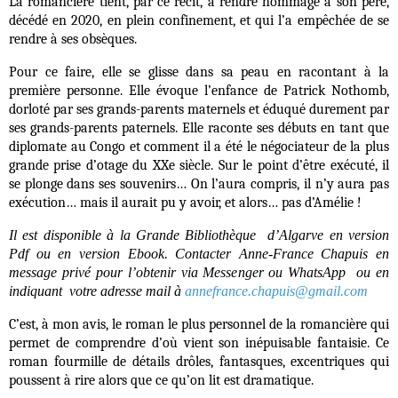
La romancière tient, par ce récit, à rendre hommage à son père,
décédé en 2020, en plein confinement, et qui l’a empêchée de se
rendre à ses obsèques.
Pour ce faire, elle se glisse dans sa peau en racontant à la
première personne. Elle évoque l’enfance de Patrick Nothomb,
dorloté par ses grands-parents maternels et éduqué durement par
ses grands-parents paternels. Elle raconte ses débuts en tant que
diplomate au Congo et comment il a été le négociateur de la plus
grande prise d’otage du XXe siècle. Sur le point d’être exécuté, il
se plonge dans ses souvenirs… On l’aura compris, il n’y aura pas
exécution… mais il aurait pu y avoir, et alors… pas d’Amélie !
Il est disponible à la Grande Bibliothèque d’Algarve en version
Pdf ou en version Ebook. Contacter Anne-France Chapuis en
message privé pour l’obtenir via Messenger ou WhatsApp ou en
indiquant votre adresse mail à
annefrance.chapuis@gmail.com
C’est, à mon avis, le roman le plus personnel de la romancière qui
permet de comprendre d’où vient son inépuisable fantaisie. Ce
roman fourmille de détails drôles, fantasques, excentriques qui
poussent à rire alors que ce qu’on lit est dramatique.