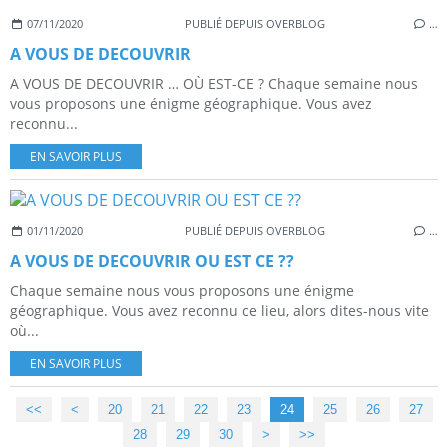
07/11/2020
PUBLIÉ DEPUIS OVERBLOG
…
A VOUS DE DECOUVRIR
A VOUS DE DECOUVRIR … OÙ EST-CE ? Chaque semaine nous
vous proposons une énigme géographique. Vous avez
reconnu...
EN SAVOIR PLUS
01/11/2020
PUBLIÉ DEPUIS OVERBLOG
…
A VOUS DE DECOUVRIR OU EST CE ??
Chaque semaine nous vous proposons une énigme
géographique. Vous avez reconnu ce lieu, alors dites-nous vite
où...
EN SAVOIR PLUS
<<
<
10
20
21
22
23
24
25
26
27
28
29
30
>
>>