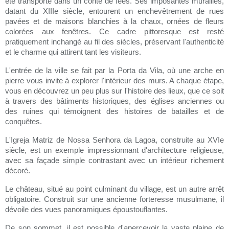
été transporté dans un conte de fées. Ses imposantes murailles,
datant du XIIIe siècle, entourent un enchevêtrement de rues
pavées et de maisons blanchies à la chaux, ornées de fleurs
colorées aux fenêtres. Ce cadre pittoresque est resté
pratiquement inchangé au fil des siècles, préservant l'authenticité
et le charme qui attirent tant les visiteurs.
L'entrée de la ville se fait par la Porta da Vila, où une arche en
pierre vous invite à explorer l'intérieur des murs. A chaque étape,
vous en découvrez un peu plus sur l'histoire des lieux, que ce soit
à travers des bâtiments historiques, des églises anciennes ou
des ruines qui témoignent des histoires de batailles et de
conquêtes.
L'Igreja Matriz de Nossa Senhora da Lagoa, construite au XVIe
siècle, est un exemple impressionnant d'architecture religieuse,
avec sa façade simple contrastant avec un intérieur richement
décoré.
Le château, situé au point culminant du village, est un autre arrêt
obligatoire. Construit sur une ancienne forteresse musulmane, il
dévoile des vues panoramiques époustouflantes.
De son sommet, il est possible d'apercevoir la vaste plaine de