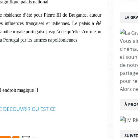
gnifique palais national.
e résidence d’été pour Pierre III de Bragance, autour
LA GR
 influences françaises et italiennes. Le palais a été
famille royale portugaise jusqu’à ce qu’elle s’enfuie au
 du Portugal par les armées napoléoniennes.
Vous aim
cinéma.
et souha
de notr
partage
pour re
Alors r
l endroit magique !!
À PRO
SUIVE