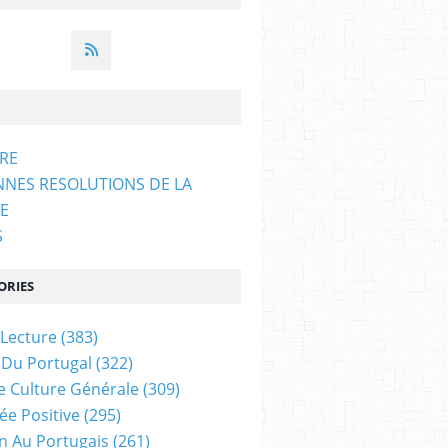
ARE
NNES RESOLUTIONS DE LA
E
S
ORIES
 Lecture
(383)
 Du Portugal
(322)
e Culture Générale
(309)
ée Positive
(295)
on Au Portugais
(261)