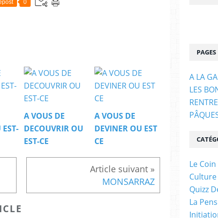
epost
0
PAGES
A LA G
LES BO
RENTRE
PÂQUE
A VOUS DE
A VOUS DE
 EST-
DECOUVRIR OU
DEVINER OU EST
CATÉG
EST-CE
CE
Le Coin
Culture
MONSARRAZ
Quizz D
La Pens
ICLE
Initiati