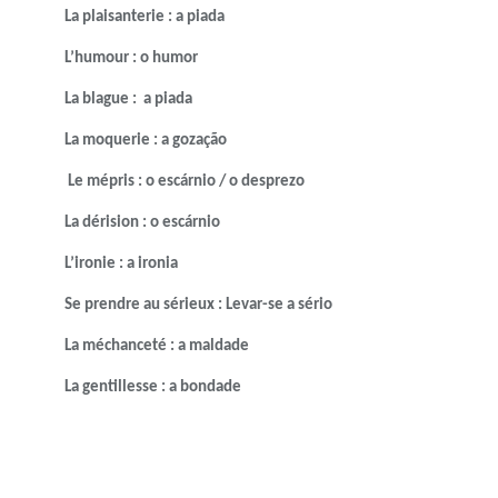
La plaisanterie : a piada
L’humour : o humor
La blague : a piada
La moquerie : a gozação
Le mépris : o escárnio / o desprezo
La dérision : o escárnio
L’ironie : a ironia
Se prendre au sérieux : Levar-se a sério
La méchanceté : a maldade
La gentillesse : a bondade