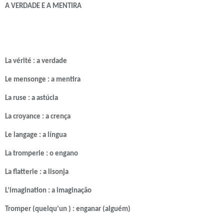
A VERDADE E A MENTIRA
La vérité : a verdade
Le mensonge : a mentira
La ruse : a astúcia
La croyance : a crença
Le langage : a língua
La tromperie : o engano
La flatterie : a lisonja
L’imagination : a imaginação
Tromper (quelqu’un ) : enganar (alguém)