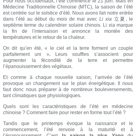
Pour nous occidentaux, l’été commence le 21 juin. Mais en
Médecine Traditionnelle Chinoise (MTC), la saison de l’été
est centrée sur le solstice d’été. Nous avons fait notre entrée
dans l’été au début du mois de mai avec
Li xia
立夏
, le
septième terme du calendrier solaire chinois. Li xia marque
la fin de l'intersaison et annonce la montée des
températures et le retour de la chaleur.
On dit qu’en été,
« le ciel et la terre forment un couple
parfaitement uni »
.
Leurs souffles s’associent pour
augmenter la fécondité de la terre et permettre
l’épanouissement des végétaux.
Et comme à chaque nouvelle saison, l’arrivée de l’été
provoque un changement sur le plan énergétique. Il nous
faut donc nous préparer
à de nombreux bouleversements,
tant climatiques que physiologiques.
Quels sont les caractéristiques de l’été en médecine
chinoise ? Comment faire pour rester en forme tout l’été ?
Tandis que le printemps évoque la naissance et le
commencement, l’été renvoie à la maturité et à
l’épanouissement. C’est
la saison la plus
Yang
du