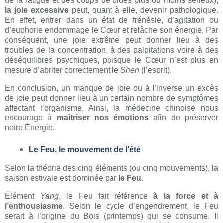
de la fatigue et des coups de blues plus ou moins sérieux),
la joie excessive
peut, quant à elle, devenir pathologique.
En effet, entrer dans un état de frénésie, d’agitation ou
d’euphorie endommage le Cœur et relâche son énergie. Par
conséquent, une joie extrême peut donner lieu à des
troubles de la concentration, à des palpitations voire à des
déséquilibres psychiques, puisque le Cœur n’est plus en
mesure d’abriter correctement le
Shen
(l’esprit).
En conclusion, un manque de joie ou à l'inverse un excès
de joie peut donner lieu à un certain nombre de symptômes
affectant l’organisme. Ainsi, la médecine chinoise nous
encourage à
maîtriser nos émotions
afin de préserver
notre Énergie.
Le Feu, le mouvement de l’été
Selon la théorie des cinq éléments (ou cinq mouvements), la
saison estivale est dominée par
le Feu
.
Élément
Yang
, le Feu fait référence
à la force et à
l’enthousiasme
. Selon le cycle d’engendrement, le Feu
serait à l’origine du Bois (printemps) qui se consume. Il