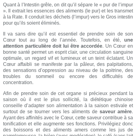
Quant à l’Intestin grêle, on dit qu’il sépare le « pur de l’impur
». Il extrait les essences des aliments (le pur) et les transmet
à la Rate. Il conduit les déchets (l’impur) vers le Gros intestin
pour qu’ils soient éliminés.
Il va sans dire qu’il est essentiel de prendre soin de son
Cœur tout au long de l’année. Toutefois, en été,
une
attention particulière doit lui être accordée
. Un Cœur en
bonne santé permet un esprit clair, une circulation sanguine
optimale, un regard vif et lumineux et un teint éclatant. Un
Cœur affaibli se manifeste par la pâleur, des palpitations,
des sensations d’oppression au niveau de la poitrine, des
troubles du sommeil ou encore des difficultés de
concentration.
Afin de prendre soin de cet organe si précieux pendant la
saison où il est le plus sollicité, la diététique chinoise
conseille d’adapter son alimentation à la saison estivale et
surtout de se tourner vers les aliments de
saveur amère
.
Ayant des affinités avec le Cœur, cette saveur contribue à sa
tonification et elle augmente ses fonctions. Privilégiez donc
des boissons et des aliments amers comme les jus de
pamplemousse, la bière (avec modération), le café (sans lait