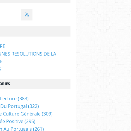
ARE
NNES RESOLUTIONS DE LA
E
S
ORIES
 Lecture
(383)
 Du Portugal
(322)
e Culture Générale
(309)
ée Positive
(295)
on Au Portugais
(261)