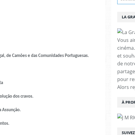
LA GR
Vous aim
cinéma.
et souha
l, de Camões e das Comunidades Portuguesas.
de notr
partage
pour re
ta
Alors r
lução dos cravos.
À PRO
 Assunção.
ntos.
SUIVE