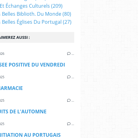
Et Échanges Culturels
(209)
s Belles Biblioth. Du Monde
(80)
s Belles Églises Du Portugal
(27)
IMEREZ AUSSI :
026
…
SEE POSITIVE DU VENDREDI
025
…
HARMACIE
025
…
UITS DE L'AUTOMNE
025
…
ITIATION AU PORTUGAIS