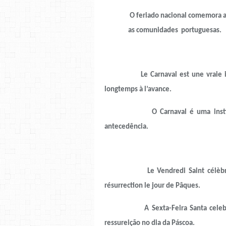
O feriado nacional comemora a
as comunidades portuguesas.
Le Carnaval est une vraie 
longtemps à l’avance.
O Carnaval é uma institução p
antecedência.
Le Vendredi Saint célèbre pour 
résurrection le jour de Pâques.
A Sexta-Feira Santa celebra para
ressureição no dia da Páscoa.