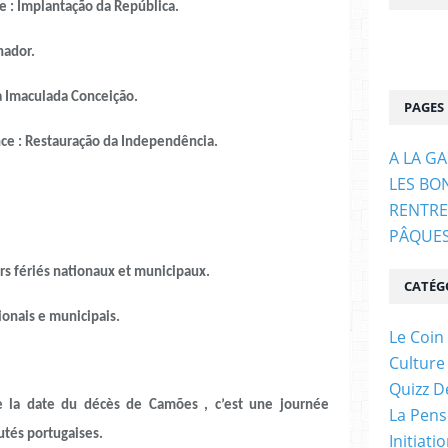
 Implantação da República.
hador.
maculada Conceição.
PAGES
: Restauração da Independência.
A LA G
LES BO
RENTRE
PÂQUE
fériés nationaux et municipaux.
CATÉG
ais e municipais.
Le Coin
Culture
Quizz D
 la date du décès de Camões , c’est une journée
La Pens
tés portugaises.
Initiati