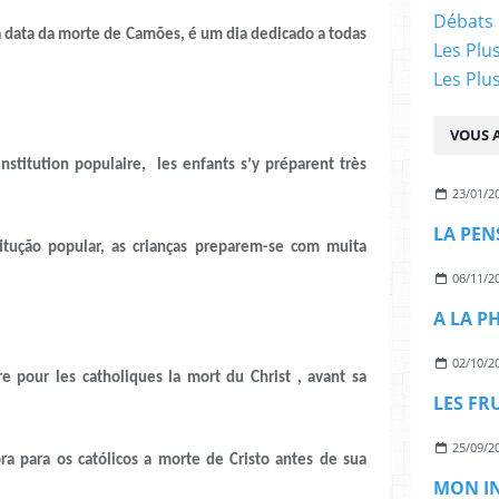
Débats 
 data da morte de Camões, é um dia dedicado a todas
Les Plu
Les Plu
VOUS A
institution populaire, les enfants s’y préparent très
23/01/2
LA PEN
opular, as crianças preparem-se com muita
06/11/2
A LA P
02/10/2
les catholiques la mort du Christ , avant sa
LES FR
25/09/2
 os católicos a morte de Cristo antes de sua
MON IN