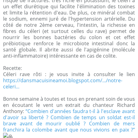
risque de fractures. très riche en potassium, le céleri a
un effet diurétique qui facilite l'élimination des toxines
et limite la rétention d'eau. De plus, ce minéral combat
le sodium, ennemi juré de l'hypertension artérielle. Du
côté de notre 2ème cerveau, l'intestin, la richesse en
fibres du céleri (et surtout celles du rave) permet de
nourrir les bonnes bactéries du colon et cet effet
prébiotique renforce le microbiote intestinal donc la
santé globale. Il abrite aussi de l'apigénine (molécule
anti-inflammatoire) intéressante en cas de colite.
Recette:
Céleri rave rôti : je vous invite à consulter le lien
https://dansmacuisineamoi.blogspot.com/.../notre-
celeri...
Bonne semaine à toutes et tous en prenant soin de vous
en écoutant le vent un extrait du chanteur Richard
Anthony:
“Combien d'années faudra t-il à l'esclave avant
d'avoir sa liberté ? Combien de temps un soldat est-il
brave avant de mourir oublié ? Combien de mers
franchira la colombe avant que nous vivions en paix ?”