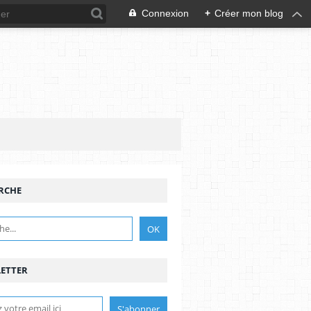
Connexion
+
Créer mon blog
RCHE
ETTER