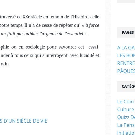
versé ce XXe siècle en témoin de l’Histoire, celle
 notre temps. Il n’a de cesse de répéter qu’ «
à force
PAGES
, on finit par oublier l’urgence de l’essentiel
».
sophie ou en sociologie pour savourer cet essai
A LA G
LES BO
er à tous ceux qui s’interrogent, avec lucidité et
RENTRE
rain.
PÂQUE
CATÉG
Le Coin
Culture
Quizz D
La Pens
Initiati