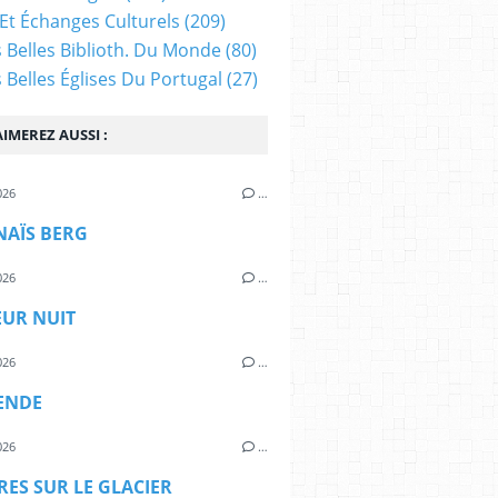
Et Échanges Culturels
(209)
s Belles Biblioth. Du Monde
(80)
s Belles Églises Du Portugal
(27)
IMEREZ AUSSI :
026
…
NAÏS BERG
026
…
EUR NUIT
026
…
ENDE
026
…
ES SUR LE GLACIER