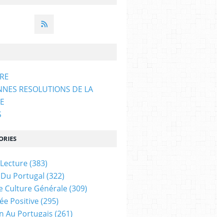
ARE
NNES RESOLUTIONS DE LA
E
S
ORIES
 Lecture
(383)
 Du Portugal
(322)
e Culture Générale
(309)
ée Positive
(295)
on Au Portugais
(261)