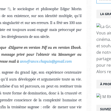
ième !), le sociologue et philosophe Edgar Morin
LA GR
de son existence, sur son identité multiple, qu’il
ingularité et sur ses erreurs. Il a fêté ses 100 ans
niste est toujours aussi engagé mais préoccupé par
Vous aim
et les dérèglements de son siècle.
cinéma.
et souha
hèque d’Algarve en version Pdf ou en version Ebook.
de notr
 message privé pour l’obtenir via Messenger ou
partage
resse mail à
annefrance.chapuis@gmail.com
pour re
Alors r
 sagesse du grand âge, son expérience centenaire
 qu’il aura développée et argumentée toute sa vie.
À PRO
ynthèse d’un tel parcours, on peut en restituer trois
er à toute forme de domination, donc à la cruauté et
e prendre conscience de la complexité humaine et
nfin la troisième sagesse : celle de mener une vie
SUIVE