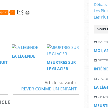
Débats 
Les Plu
epost
0
Les Plu
VOUS A
15/07/2
MOI, A
LA LÉGENDE
08/07/2
NUIT
MEURTRES SUR
LE GLACIER
INTÉRI
01/07/2
LA LÉG
REVER COMME UN ENFANT
24/06/2
ICLE
MEURTR