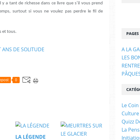
Il y a tant de richesse dans ce livre que s’il vous prend
temps, surtout si vous ne voulez pas perdre le fil de
 et tous.
PAGES
A LA G
LES BO
RENTRE
PÂQUE
epost
0
CATÉG
Le Coin
Culture
Quizz D
La Pens
LA LÉGENDE
Initiati