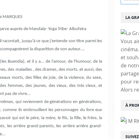
rcia MARQUES
LA GR
lgarve auprès de Mandala- Yoga Tribe- Albufeira
Vous aim
'il racontait, jusqu'à ce que j'entende son titre parmi les
cinéma.
ccompagnèrent la disparition de son auteur….
et souha
(les Buendia), et il y a... de l'amour, de l'humour, de la
de notr
tômes, des maladies , des drames, des morts, et aussi, des
partage
iseaux morts, des filles de joie, de la violence, du sexe,
pour re
es femmes, des jeunes, des vieux, des très vieux, et
Alors r
nt pas de vivre...
es mêmes, qui reviennent de générations en générations,
À PRO
r, comme ils embrouillent les personnages du livre eux
ir qui est le père, la mère, le fils, la fille, le frère, la
nts, les arrière grand-parents, les arrière arrière grand-
e...
SUIVE