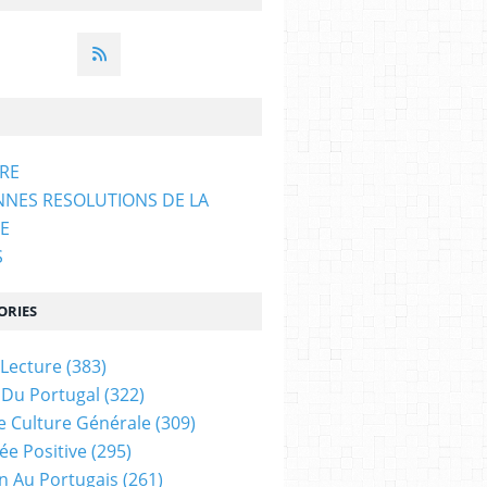
ARE
NNES RESOLUTIONS DE LA
E
S
ORIES
 Lecture
(383)
 Du Portugal
(322)
e Culture Générale
(309)
ée Positive
(295)
on Au Portugais
(261)