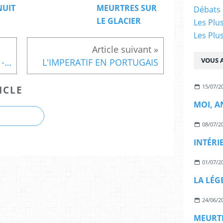
NUIT
MEURTRES SUR
Débats 
LE GLACIER
Les Plu
Les Plu
VOUS A
O JARDIM DAS AMOIREIRAS - LISBONNE
L'IMPERATIF EN PORTUGAIS
15/07/2
ICLE
MOI, A
08/07/2
INTÉRI
01/07/2
LA LÉG
24/06/2
MEURTR