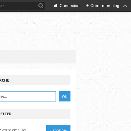
Connexion
+
Créer mon blog
RCHE
ETTER