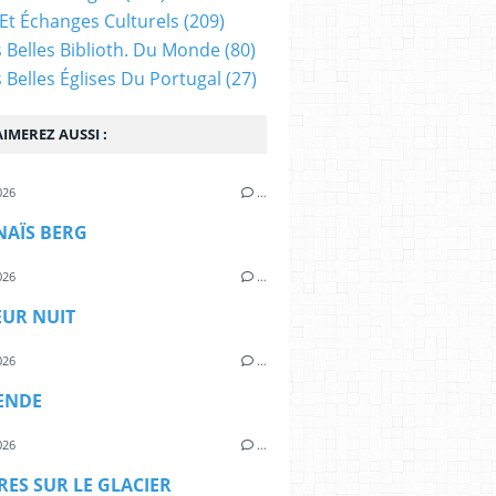
Et Échanges Culturels
(209)
s Belles Biblioth. Du Monde
(80)
s Belles Églises Du Portugal
(27)
IMEREZ AUSSI :
026
…
NAÏS BERG
026
…
EUR NUIT
026
…
ENDE
026
…
ES SUR LE GLACIER