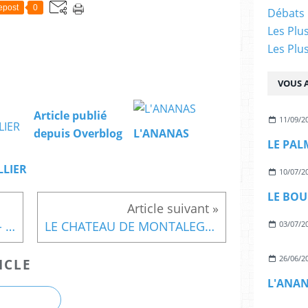
epost
0
Débats 
Les Plu
Les Plu
VOUS A
Article publié
11/09/2
depuis Overblog
L'ANANAS
LE PAL
LLIER
10/07/2
LE BOU
IGREJA SANTO ILDEFONSO - PORTO
LE CHATEAU DE MONTALEGRE (VILA REAL)
03/07/2
26/06/2
ICLE
L'ANA