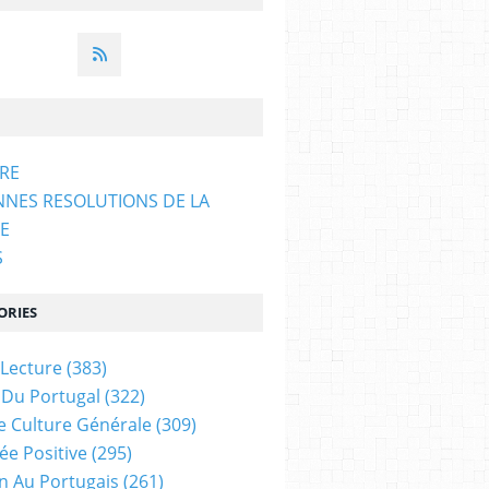
ARE
NNES RESOLUTIONS DE LA
E
S
ORIES
 Lecture
(383)
 Du Portugal
(322)
e Culture Générale
(309)
ée Positive
(295)
on Au Portugais
(261)