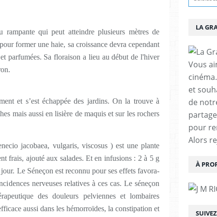
LA GR
u rampante qui peut atteindre plusieurs mètres de
pour former une haie, sa croissance devra cependant
 et parfumées. Sa floraison a lieu au début de l'hiver
Vous aim
ron.
cinéma.
et souha
de notr
ement et s’est échappée des jardins. On la trouve à
partage
ches mais aussi en lisière de maquis et sur les rochers
pour re
Alors r
necio jacobaea, vulgaris, viscosus ) est une plante
t frais, ajouté aux salades. Et en infusions : 2 à 5 g
À PRO
r jour. Le Séneçon est reconnu pour ses effets favora­
 incidences nerveuses relatives à ces cas. Le séneçon
érapeutique des douleurs pelviennes et lombaires
efficace aussi dans les hémorroïdes, la constipation et
SUIVE