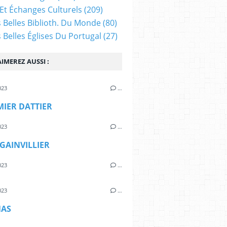
Et Échanges Culturels
(209)
s Belles Biblioth. Du Monde
(80)
s Belles Églises Du Portugal
(27)
IMEREZ AUSSI :
023
…
MIER DATTIER
023
…
GAINVILLIER
023
…
023
…
NAS