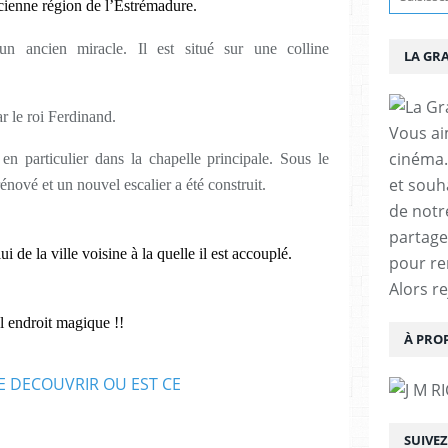
ienne région de l’Estrémadure.
n ancien miracle. Il est situé sur une colline
LA GR
r le roi Ferdinand.
Vous aim
cinéma.
 en particulier dans la chapelle principale. Sous le
et souha
rénové et un nouvel escalier a été construit.
de notr
partage
 de la ville voisine à la quelle il est accouplé.
pour re
Alors r
l endroit magique !!
À PRO
SUIVE