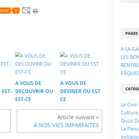
epost
0
PAGES
A LA G
LES BO
RENTRE
PÂQUE
A VOUS DE
A VOUS DE
CATÉG
 EST-
DECOUVRIR OU
DEVINER OU EST
EST-CE
CE
Le Coin
Culture
Quizz D
À NOS VIES IMPARFAITES
La Pens
Initiati