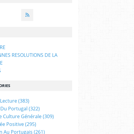
ARE
NNES RESOLUTIONS DE LA
E
S
ORIES
 Lecture
(383)
 Du Portugal
(322)
e Culture Générale
(309)
ée Positive
(295)
on Au Portugais
(261)