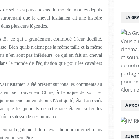
x de selle les plus anciens du monde, montés depuis
LA GR
surprenant que le cheval lusitanien ait une histoire
 dans plusieurs légendes.
tôt, ce qui a grandement contribué à leur docilité,
Vous aim
esse. Bien qu'ils n'aient pas la même taille et la même
cinéma.
buts n’en sont pas inférieurs, ce qui en fait un cheval
et souha
dans le monde de l'équitation que pour les cavaliers
de notr
partage
pour re
al lusitanien a été présent sur tous les continents au
Alors r
vaient se trouver en Chine, à l'époque de son 1er
i nous enchantent depuis l'Antiquité, étant associés
À PRO
t que les juments de cette race étaient si fertiles
'où la vitesse de ces animaux. .
endrait également du cheval ibérique originel, dans
SUIVE
t en un seul être.