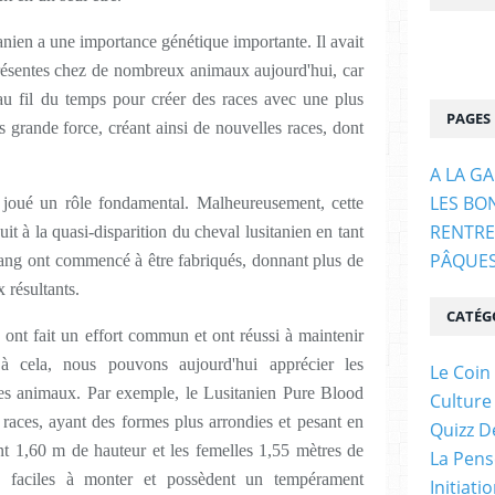
itanien a une importance génétique importante. Il avait
présentes chez de nombreux animaux aujourd'hui, car
au fil du temps pour créer des races avec une plus
PAGES
s grande force, créant ainsi de nouvelles races, dont
A LA G
LES BO
t joué un rôle fondamental. Malheureusement, cette
RENTRE
it à la quasi-disparition du cheval lusitanien en tant
PÂQUE
sang ont commencé à être fabriqués, donnant plus de
 résultants.
CATÉG
ont fait un effort commun et ont réussi à maintenir
 à cela, nous pouvons aujourd'hui apprécier les
Le Coin
 ces animaux. Par exemple, le Lusitanien Pure Blood
Culture
s races, ayant des formes plus arrondies et pesant en
Quizz D
t 1,60 m de hauteur et les femelles 1,55 mètres de
La Pens
, faciles à monter et possèdent un tempérament
Initiati