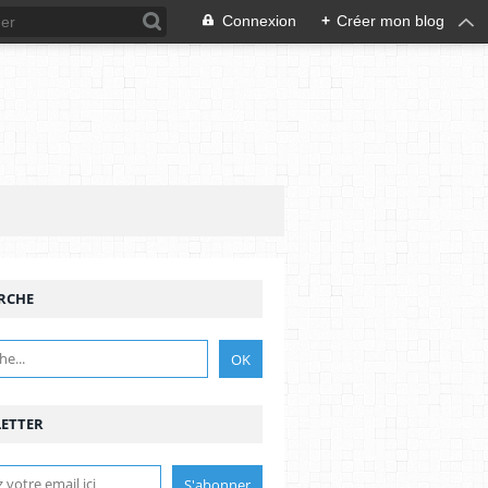
Connexion
+
Créer mon blog
RCHE
ETTER