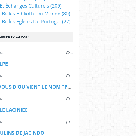
Et Échanges Culturels
(209)
s Belles Biblioth. Du Monde
(80)
s Belles Églises Du Portugal
(27)
IMEREZ AUSSI :
025
…
LPE
025
…
SAVEZ-VOUS D'OU VIENT LE NOM "PORTUGAL" ?
025
…
E LACINIEE
025
…
ULINS DE JACINDO