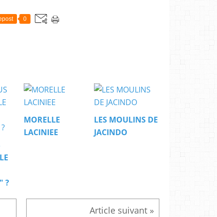
epost
0
MORELLE
LES MOULINS DE
LACINIEE
JACINDO
S
LE
 ?