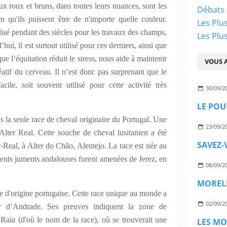
x roux et bruns, dans toutes leurs nuances, sont les
Débats 
 qu'ils puissent être de n'importe quelle couleur.
Les Plu
lisé pendant des siècles pour les travaux des champs,
Les Plu
hui, il est surtout utilisé pour ces derniers, ainsi que
ue l’équitation réduit le stress, nous aide à maintenir
VOUS A
éatif du cerveau. Il n’est donc pas surprenant que le
cile, soit souvent utilisé pour cette activité très
30/09/2
LE POU
 la seule race de cheval originaire du Portugal. Une
23/09/2
Alter Real. Cette souche de cheval lusitanien a été
-Real, à Alter do Chão, Alentejo. La race est née au
cents juments andalouses furent amenées de Jerez, en
08/09/2
MORELL
e d'origine portugaise. Cette race unique au monde a
02/09/2
 d’Andrade. Ses preuves indiquent la zone de
 Raia (d'où le nom de la race), où se trouverait une
LES MO