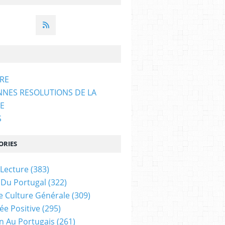
ARE
NNES RESOLUTIONS DE LA
E
S
ORIES
 Lecture
(383)
 Du Portugal
(322)
e Culture Générale
(309)
ée Positive
(295)
on Au Portugais
(261)