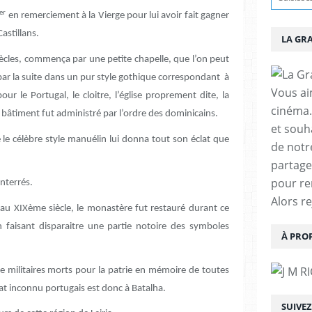
er
en remerciement à la Vierge pour lui avoir fait gagner
astillans.
LA GR
iècles, commença par une petite chapelle, que l’on peut
par la suite dans un pur style gothique correspondant à
Vous aim
ur le Portugal, le cloitre, l’église proprement dite, la
cinéma.
le bâtiment fut administré par l’ordre des dominicains.
et souha
le célèbre style manuélin lui donna tout son éclat que
de notr
partage
pour re
nterrés.
Alors r
x au XIXème siècle, le monastère fut restauré durant ce
n faisant disparaitre une partie notoire des symboles
À PRO
 militaires morts pour la patrie en mémoire de toutes
at inconnu portugais est donc à Batalha.
SUIVE