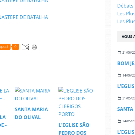
Débats 
Les Plu
Les Plu
VOUS A
epost
0
21/06/2
BOM JE
14/06/2
L'EGLI
31/05/2
SANTA 
SANTA MARIA
 LA
DO OLIVAL
24/05/2
E -
L'EGLISE SÃO
PEDRO DOS