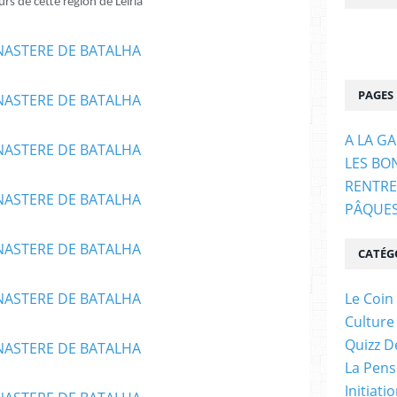
urs de cette région de Leiria
PAGES
A LA G
LES BO
RENTRE
PÂQUE
CATÉG
Le Coin
Culture
Quizz D
La Pens
Initiati