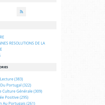
ARE
NNES RESOLUTIONS DE LA
E
S
ORIES
 Lecture
(383)
 Du Portugal
(322)
e Culture Générale
(309)
ée Positive
(295)
on Au Portugais
(261)