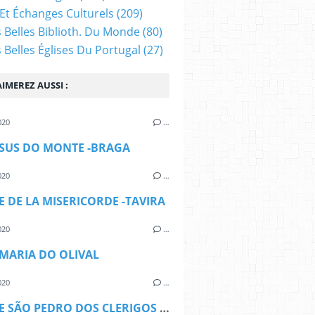
Et Échanges Culturels
(209)
s Belles Biblioth. Du Monde
(80)
s Belles Églises Du Portugal
(27)
IMEREZ AUSSI :
020
…
SUS DO MONTE -BRAGA
020
…
SE DE LA MISERICORDE -TAVIRA
020
…
MARIA DO OLIVAL
020
…
L'EGLISE SÃO PEDRO DOS CLERIGOS -PORTO