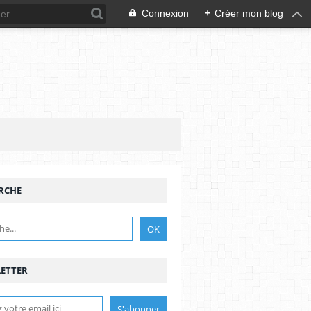
Connexion
+
Créer mon blog
RCHE
ETTER