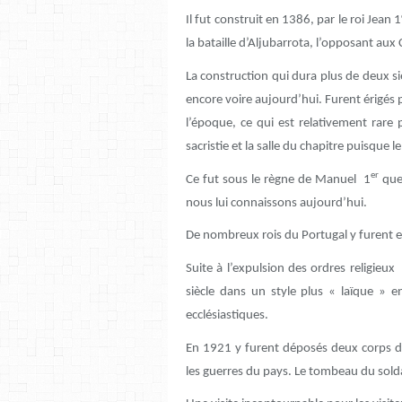
Il fut construit en 1386, par le roi Jean 1
la bataille d’Aljubarrota, l’opposant aux C
La construction qui dura plus de deux s
encore voire aujourd’hui. Furent érigés 
l’époque, ce qui est relativement rare po
sacristie et la salle du chapitre puisque 
er
Ce fut sous le règne de Manuel 1
que 
nous lui connaissons aujourd’hui.
De nombreux rois du Portugal y furent e
Suite à l’expulsion des ordres religieu
siècle dans un style plus « laïque » e
ecclésiastiques.
En 1921 y furent déposés deux corps de
les guerres du pays. Le tombeau du sold