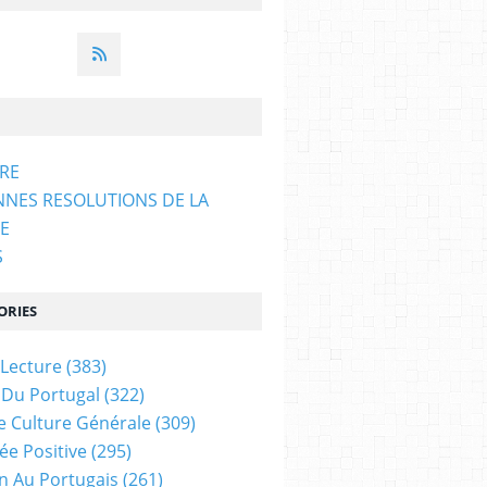
ARE
NNES RESOLUTIONS DE LA
E
S
ORIES
 Lecture
(383)
 Du Portugal
(322)
e Culture Générale
(309)
ée Positive
(295)
on Au Portugais
(261)