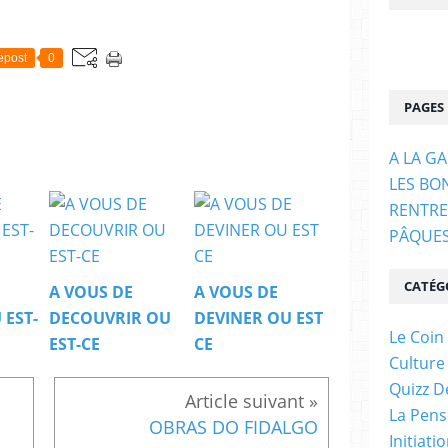
epost
0
PAGES
A LA G
LES BO
RENTRE
PÂQUE
CATÉG
A VOUS DE
A VOUS DE
 EST-
DECOUVRIR OU
DEVINER OU EST
Le Coin
EST-CE
CE
Culture
Quizz D
La Pens
OBRAS DO FIDALGO
Initiati