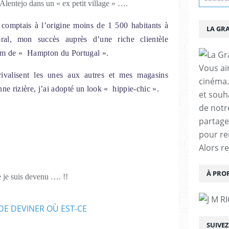
lentejo dans un « ex petit village » ….
je comptais à l’origine moins de 1 500 habitants à
LA GR
ral, mon succès auprès d’une riche clientèle
nom de « Hampton du Portugal ».
Vous aim
rivalisent les unes aux autres et mes magasins
cinéma.
nne rizière, j’ai adopté un look « hippie-chic ».
et souha
de notr
partage
pour re
Alors r
À PRO
 je suis devenu …. !!
SUIVE