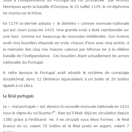
Suite à l'indépendance du Portugal qui fut proclamée par Afonso
Henriques après la bataille d'Ourique, le 25 Juillet 1139, le roi Alphonse
Ier monta sur le trône.
En 1179 ce dernier adopta « le dinheiro » comme monnaie nationale
qui eut cours jusqu'en 1433. Une grande croix y était représentée sur
une face comme sur beaucoup de monnaies médiévales. Son inverse
avait cinq boucliers disposés en croix, chacun d'eux avec cinq points, à
la mémoire des cinq rois maures vaincus par Alfonso Ier à la célèbre
bataille de l’indépendance. Ces boucliers étant actuellement les armes
nationales du Portugal.
A cette époque le Portugal avait adopté le système de comptage
duodécimal, donc 12 Dinheiros équivalaient à un Soldo et 20 Soldos
égalait à un Libra.
Le Réal portugais
Le « réal portugais » est devenu la nouvelle monnaie nationale en 1433
er
sous le règne du roi Duarte I
, bien qu’il était déjà en circulation depuis
1380 grâce à Ferdinand Ier. Il en circulait sous deux formes : le Réal
branco en or, valant 70 Soldos et le Réal preto en argent, valant 7