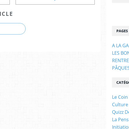
ICLE
PAGES
A LA G
LES BO
RENTRE
PÂQUE
CATÉG
Le Coin
Culture
Quizz D
La Pens
Initiati