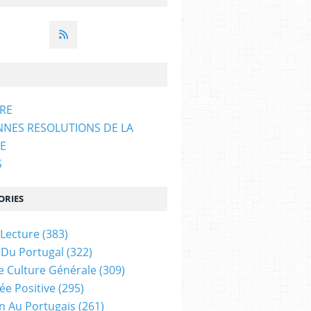
ARE
NNES RESOLUTIONS DE LA
E
S
ORIES
 Lecture
(383)
 Du Portugal
(322)
e Culture Générale
(309)
ée Positive
(295)
on Au Portugais
(261)