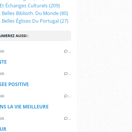
Et Échanges Culturels
(209)
s Belles Biblioth. Du Monde
(80)
s Belles Églises Du Portugal
(27)
IMEREZ AUSSI :
026
…
NTE
026
…
SEE POSITIVE
026
…
S LA VIE MEILLEURE
026
…
UR