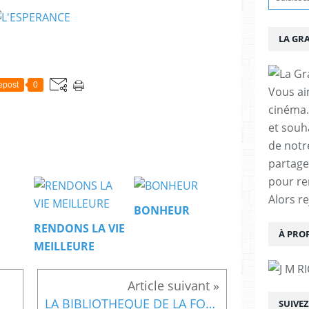
LA GR
epost
0
Vous aim
cinéma.
et souha
de notr
partage
pour re
Alors r
BONHEUR
RENDONS LA VIE
À PRO
MEILLEURE
LA BIBLIOTHEQUE DE LA FONDATION FRANCKE (HALLE)
SUIVE