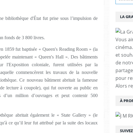
LA GR
e bibliothèque d'État fut prise sous l’impulsion de
.
n fonds de 3 800 livres.
Vous aim
cinéma.
e en 1859 fut baptisée « Queen's Reading Room » (la
et souha
 appelée maintenant « Queen's Hall ». Des bâtiments
de notr
r l'Exposition coloniale, furent utilisées par la
partage
laquelle commencèrent les travaux de la nouvelle
pour re
liothèque. Ce nouveau bâtiment abritait la fameuse
Alors r
 lecture à coupole), qui fut ouverte au public en
s d’un million d’ouvrages et peut contenir 500
À PRO
othèque abritait également le « State Gallery » (le
qu'à ce qu’il leur fut attribué par la suite des locaux
SUIVE