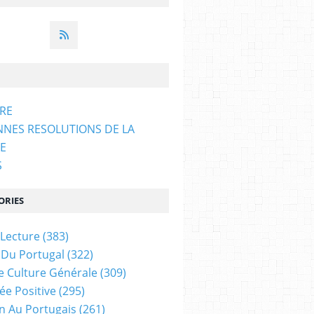
ARE
NNES RESOLUTIONS DE LA
E
S
ORIES
 Lecture
(383)
 Du Portugal
(322)
e Culture Générale
(309)
ée Positive
(295)
on Au Portugais
(261)