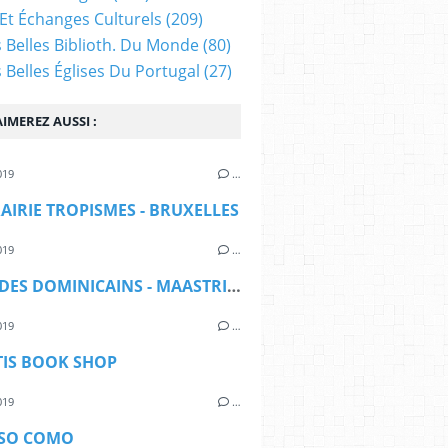
Et Échanges Culturels
(209)
s Belles Biblioth. Du Monde
(80)
s Belles Églises Du Portugal
(27)
IMEREZ AUSSI :
019
…
RAIRIE TROPISMES - BRUXELLES
019
…
EGLISE DES DOMINICAINS - MAASTRICHT
019
…
IS BOOK SHOP
019
…
RSO COMO